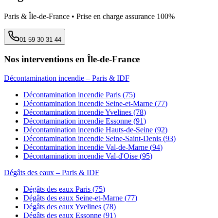
Paris & Île-de-France • Prise en charge assurance 100%
01 59 30 31 44
Nos interventions en Île-de-France
Décontamination incendie
– Paris & IDF
Décontamination incendie
Paris
(
75
)
Décontamination incendie
Seine-et-Marne
(
77
)
Décontamination incendie
Yvelines
(
78
)
Décontamination incendie
Essonne
(
91
)
Décontamination incendie
Hauts-de-Seine
(
92
)
Décontamination incendie
Seine-Saint-Denis
(
93
)
Décontamination incendie
Val-de-Marne
(
94
)
Décontamination incendie
Val-d'Oise
(
95
)
Dégâts des eaux
– Paris & IDF
Dégâts des eaux
Paris
(
75
)
Dégâts des eaux
Seine-et-Marne
(
77
)
Dégâts des eaux
Yvelines
(
78
)
Dégâts des eaux
Essonne
(
91
)