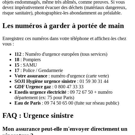
objets endommagés, même très abîmés, comme preuves. Si vous
devez impérativement évacuer des déchets (matériaux dangereux,
risque sanitaire), photographiez-les abondamment au préalable.
Les numéros à garder à portée de main
Enregistrez ces numéros dans votre téléphone et affichez-les chez
vous :
112
: Numéro d'urgence européen (tous services)
18
: Pompiers
15
: SAMU
17
: Police / Gendarmerie
Votre assurance
: numéro d'urgence (carte verte)
SOJI Hygiène urgence sinistre
: 01 59 30 31 44
GDF Urgence gaz
: 0 800 47 33 33
Enedis urgence électricité
: 09 72 67 50 + numéro
département (ex: 75 pour Paris)
Eau de Paris
: 09 74 50 65 00 (fuite sur réseau public)
FAQ : Urgence sinistre
Mon assurance peut-elle m'envoyer directement un