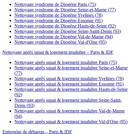
Nettoyage syndrome de Diogène
Paris
(
75
)
Nettoyage syndrome de Diogène
Seine-et-Marne
(
77
)
Nettoyage syndrome de Diogène
Yvelines
(
78
)
Nettoyage syndrome de Diogène
Essonne
(
91
)
Nettoyage syndrome de Diogène
Hauts-de-Seine
(
92
)
Nettoyage syndrome de Diogène
Seine-Saint-Denis
(
93
)
Nettoyage syndrome de Diogène
Val-de-Marne
(
94
)
Nettoyage syndrome de Diogène
Val-d'Oise
(
95
)
Nettoyage après squat & logement insalubre
– Paris & IDF
Nettoyage après squat & logement insalubre
Paris
(
75
)
Nettoyage après squat & logement insalubre
Seine-et-Marne
(
77
)
Nettoyage après squat & logement insalubre
Yvelines
(
78
)
Nettoyage après squat & logement insalubre
Essonne
(
91
)
Nettoyage après squat & logement insalubre
Hauts-de-Seine
(
92
)
Nettoyage après squat & logement insalubre
Seine-Saint-
Denis
(
93
)
Nettoyage après squat & logement insalubre
Val-de-Marne
(
94
)
Nettoyage après squat & logement insalubre
Val-d'Oise
(
95
)
Entreprise de débarras
– Paris & IDF