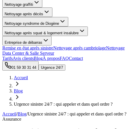
Nettoyage graffiti
Nettoyage après décès
Nettoyage syndrome de Diogène
Nettoyage après squat & logement insalubre
Entreprise de débarras
Remise en état après sinistre
Nettoyage après cambriolage
Nettoyage
Data Center & Salle Serveur
Tarifs
Avis clients
Blog
À propos
FAQ
Contact
01 59 30 31 44
Urgence 24/7
Accueil
Blog
Urgence sinistre 24/7 : qui appeler et dans quel ordre ?
Accueil
/
Blog
/
Urgence sinistre 24/7 : qui appeler et dans quel ordre ?
Assurance