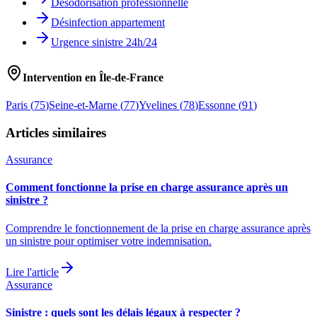
Désodorisation professionnelle
Désinfection appartement
Urgence sinistre 24h/24
Intervention en Île-de-France
Paris
(
75
)
Seine-et-Marne
(
77
)
Yvelines
(
78
)
Essonne
(
91
)
Articles similaires
Assurance
Comment fonctionne la prise en charge assurance après un
sinistre ?
Comprendre le fonctionnement de la prise en charge assurance après
un sinistre pour optimiser votre indemnisation.
Lire l'article
Assurance
Sinistre : quels sont les délais légaux à respecter ?