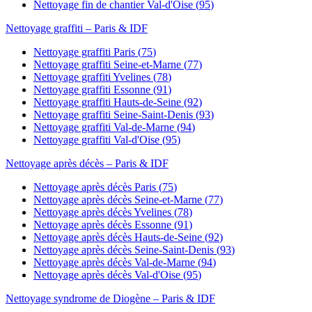
Nettoyage fin de chantier
Val-d'Oise
(
95
)
Nettoyage graffiti
– Paris & IDF
Nettoyage graffiti
Paris
(
75
)
Nettoyage graffiti
Seine-et-Marne
(
77
)
Nettoyage graffiti
Yvelines
(
78
)
Nettoyage graffiti
Essonne
(
91
)
Nettoyage graffiti
Hauts-de-Seine
(
92
)
Nettoyage graffiti
Seine-Saint-Denis
(
93
)
Nettoyage graffiti
Val-de-Marne
(
94
)
Nettoyage graffiti
Val-d'Oise
(
95
)
Nettoyage après décès
– Paris & IDF
Nettoyage après décès
Paris
(
75
)
Nettoyage après décès
Seine-et-Marne
(
77
)
Nettoyage après décès
Yvelines
(
78
)
Nettoyage après décès
Essonne
(
91
)
Nettoyage après décès
Hauts-de-Seine
(
92
)
Nettoyage après décès
Seine-Saint-Denis
(
93
)
Nettoyage après décès
Val-de-Marne
(
94
)
Nettoyage après décès
Val-d'Oise
(
95
)
Nettoyage syndrome de Diogène
– Paris & IDF