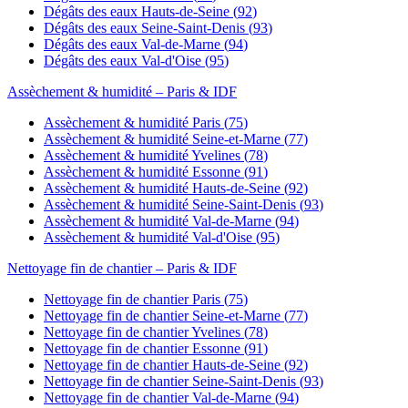
Dégâts des eaux
Hauts-de-Seine
(
92
)
Dégâts des eaux
Seine-Saint-Denis
(
93
)
Dégâts des eaux
Val-de-Marne
(
94
)
Dégâts des eaux
Val-d'Oise
(
95
)
Assèchement & humidité
– Paris & IDF
Assèchement & humidité
Paris
(
75
)
Assèchement & humidité
Seine-et-Marne
(
77
)
Assèchement & humidité
Yvelines
(
78
)
Assèchement & humidité
Essonne
(
91
)
Assèchement & humidité
Hauts-de-Seine
(
92
)
Assèchement & humidité
Seine-Saint-Denis
(
93
)
Assèchement & humidité
Val-de-Marne
(
94
)
Assèchement & humidité
Val-d'Oise
(
95
)
Nettoyage fin de chantier
– Paris & IDF
Nettoyage fin de chantier
Paris
(
75
)
Nettoyage fin de chantier
Seine-et-Marne
(
77
)
Nettoyage fin de chantier
Yvelines
(
78
)
Nettoyage fin de chantier
Essonne
(
91
)
Nettoyage fin de chantier
Hauts-de-Seine
(
92
)
Nettoyage fin de chantier
Seine-Saint-Denis
(
93
)
Nettoyage fin de chantier
Val-de-Marne
(
94
)