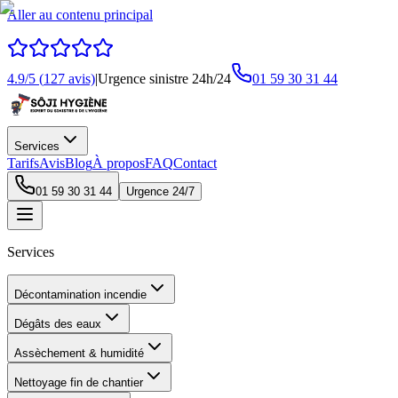
Aller au contenu principal
4.9
/5 (
127
avis)
|
Urgence sinistre 24h/24
01 59 30 31 44
Services
Tarifs
Avis
Blog
À propos
FAQ
Contact
01 59 30 31 44
Urgence 24/7
Services
Décontamination incendie
Dégâts des eaux
Assèchement & humidité
Nettoyage fin de chantier