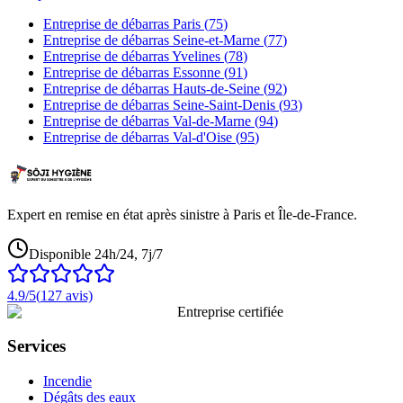
Entreprise de débarras
Paris
(
75
)
Entreprise de débarras
Seine-et-Marne
(
77
)
Entreprise de débarras
Yvelines
(
78
)
Entreprise de débarras
Essonne
(
91
)
Entreprise de débarras
Hauts-de-Seine
(
92
)
Entreprise de débarras
Seine-Saint-Denis
(
93
)
Entreprise de débarras
Val-de-Marne
(
94
)
Entreprise de débarras
Val-d'Oise
(
95
)
Expert en remise en état après sinistre à Paris et Île-de-France.
Disponible 24h/24, 7j/7
4.9
/5
(
127
avis)
Entreprise certifiée
Services
Incendie
Dégâts des eaux