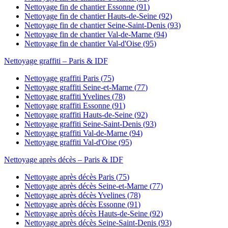
Nettoyage fin de chantier
Essonne
(
91
)
Nettoyage fin de chantier
Hauts-de-Seine
(
92
)
Nettoyage fin de chantier
Seine-Saint-Denis
(
93
)
Nettoyage fin de chantier
Val-de-Marne
(
94
)
Nettoyage fin de chantier
Val-d'Oise
(
95
)
Nettoyage graffiti
– Paris & IDF
Nettoyage graffiti
Paris
(
75
)
Nettoyage graffiti
Seine-et-Marne
(
77
)
Nettoyage graffiti
Yvelines
(
78
)
Nettoyage graffiti
Essonne
(
91
)
Nettoyage graffiti
Hauts-de-Seine
(
92
)
Nettoyage graffiti
Seine-Saint-Denis
(
93
)
Nettoyage graffiti
Val-de-Marne
(
94
)
Nettoyage graffiti
Val-d'Oise
(
95
)
Nettoyage après décès
– Paris & IDF
Nettoyage après décès
Paris
(
75
)
Nettoyage après décès
Seine-et-Marne
(
77
)
Nettoyage après décès
Yvelines
(
78
)
Nettoyage après décès
Essonne
(
91
)
Nettoyage après décès
Hauts-de-Seine
(
92
)
Nettoyage après décès
Seine-Saint-Denis
(
93
)