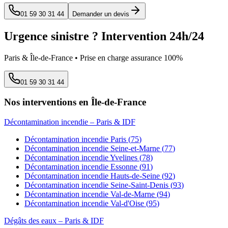
01 59 30 31 44
Demander un devis
Urgence sinistre ? Intervention 24h/24
Paris & Île-de-France • Prise en charge assurance 100%
01 59 30 31 44
Nos interventions en Île-de-France
Décontamination incendie
– Paris & IDF
Décontamination incendie
Paris
(
75
)
Décontamination incendie
Seine-et-Marne
(
77
)
Décontamination incendie
Yvelines
(
78
)
Décontamination incendie
Essonne
(
91
)
Décontamination incendie
Hauts-de-Seine
(
92
)
Décontamination incendie
Seine-Saint-Denis
(
93
)
Décontamination incendie
Val-de-Marne
(
94
)
Décontamination incendie
Val-d'Oise
(
95
)
Dégâts des eaux
– Paris & IDF