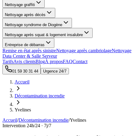
Nettoyage graffiti
Nettoyage après décès
Nettoyage syndrome de Diogène
Nettoyage après squat & logement insalubre
Entreprise de débarras
Remise en état après sinistre
Nettoyage après cambriolage
Nettoyage
Data Center & Salle Serveur
Tarifs
Avis clients
Blog
À propos
FAQ
Contact
01 59 30 31 44
Urgence 24/7
Accueil
Décontamination incendie
Yvelines
Accueil
/
Décontamination incendie
/
Yvelines
Intervention 24h/24 · 7j/7