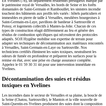
En Yvelines (78), un département résidentiel prestigieux marqué par
le patrimoine royal de Versailles, les bords de Seine et les forêts
domaniales de Saint-Germain et Rambouillet, les sinistres incendie
touchent des bâtiments aux profils très variés : hôtels particuliers et
immeubles en pierre de taille à Versailles, meulières bourgeoises à
Saint-Germain-en-Laye, pavillons de banlieue à Sartrouville et
Poissy, et logements collectifs à Mantes-la-Jolie. Chacun de ces
types de construction réagit différemment au feu et génère des
résidus de combustion spécifiques qui nécessitent des protocoles
adaptés. SOJI Hygiène mobilise son expertise de terrain pour
adapter ses techniques de décontamination aux matériaux rencontrés
à Versailles, Saint-Germain-en-Laye ou Sartrouville. Nos
techniciens certifiés éliminent les suies toxiques, neutralisent les
odeurs de fumée en profondeur et préparent les surfaces pour la
remise en état, avec une prise en charge assurance complète.
Appelez le 01 59 30 31 44 pour une intervention immédiate en
Yvelines.
Décontamination des suies et résidus
toxiques en Yvelines
Les incendies dans le secteur de Versailles et sa plaine, la boucle de
la Seine (Chatou, Sartrouville), le Mantois et la ville nouvelle de
Saint-Quentin-en-Yvelines produisent des suies dont la composition