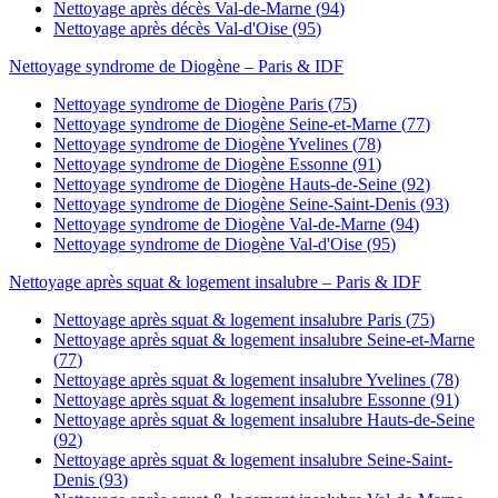
Nettoyage après décès
Val-de-Marne
(
94
)
Nettoyage après décès
Val-d'Oise
(
95
)
Nettoyage syndrome de Diogène
– Paris & IDF
Nettoyage syndrome de Diogène
Paris
(
75
)
Nettoyage syndrome de Diogène
Seine-et-Marne
(
77
)
Nettoyage syndrome de Diogène
Yvelines
(
78
)
Nettoyage syndrome de Diogène
Essonne
(
91
)
Nettoyage syndrome de Diogène
Hauts-de-Seine
(
92
)
Nettoyage syndrome de Diogène
Seine-Saint-Denis
(
93
)
Nettoyage syndrome de Diogène
Val-de-Marne
(
94
)
Nettoyage syndrome de Diogène
Val-d'Oise
(
95
)
Nettoyage après squat & logement insalubre
– Paris & IDF
Nettoyage après squat & logement insalubre
Paris
(
75
)
Nettoyage après squat & logement insalubre
Seine-et-Marne
(
77
)
Nettoyage après squat & logement insalubre
Yvelines
(
78
)
Nettoyage après squat & logement insalubre
Essonne
(
91
)
Nettoyage après squat & logement insalubre
Hauts-de-Seine
(
92
)
Nettoyage après squat & logement insalubre
Seine-Saint-
Denis
(
93
)