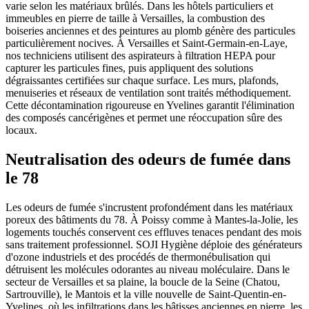
varie selon les matériaux brûlés. Dans les hôtels particuliers et
immeubles en pierre de taille à Versailles, la combustion des
boiseries anciennes et des peintures au plomb génère des particules
particulièrement nocives. À Versailles et Saint-Germain-en-Laye,
nos techniciens utilisent des aspirateurs à filtration HEPA pour
capturer les particules fines, puis appliquent des solutions
dégraissantes certifiées sur chaque surface. Les murs, plafonds,
menuiseries et réseaux de ventilation sont traités méthodiquement.
Cette décontamination rigoureuse en Yvelines garantit l'élimination
des composés cancérigènes et permet une réoccupation sûre des
locaux.
Neutralisation des odeurs de fumée dans
le 78
Les odeurs de fumée s'incrustent profondément dans les matériaux
poreux des bâtiments du 78. À Poissy comme à Mantes-la-Jolie, les
logements touchés conservent ces effluves tenaces pendant des mois
sans traitement professionnel. SOJI Hygiène déploie des générateurs
d'ozone industriels et des procédés de thermonébulisation qui
détruisent les molécules odorantes au niveau moléculaire. Dans le
secteur de Versailles et sa plaine, la boucle de la Seine (Chatou,
Sartrouville), le Mantois et la ville nouvelle de Saint-Quentin-en-
Yvelines, où les infiltrations dans les bâtisses anciennes en pierre, les