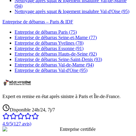
Nettoyage après squat & logement insalubre
Val-de-Marne
(
94
)
Nettoyage après squat & logement insalubre
Val-d'Oise
(
95
)
Entreprise de débarras
– Paris & IDF
Entreprise de débarras
Paris
(
75
)
Entreprise de débarras
Seine-et-Marne
(
77
)
Entreprise de débarras
Yvelines
(
78
)
Entreprise de débarras
Essonne
(
91
)
Entreprise de débarras
Hauts-de-Seine
(
92
)
Entreprise de débarras
Seine-Saint-Denis
(
93
)
Entreprise de débarras
Val-de-Marne
(
94
)
Entreprise de débarras
Val-d'Oise
(
95
)
Expert en remise en état après sinistre à Paris et Île-de-France.
Disponible 24h/24, 7j/7
4.9
/5
(
127
avis)
Entreprise certifiée