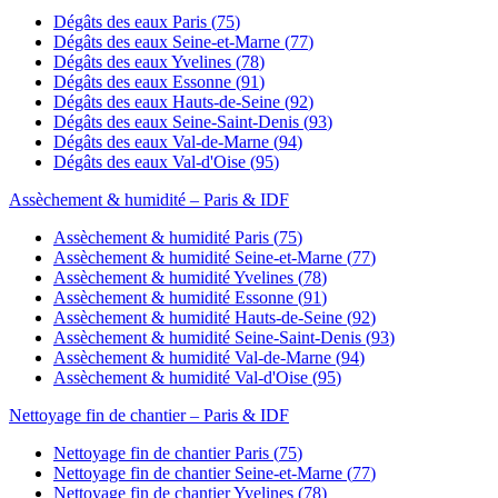
Dégâts des eaux
Paris
(
75
)
Dégâts des eaux
Seine-et-Marne
(
77
)
Dégâts des eaux
Yvelines
(
78
)
Dégâts des eaux
Essonne
(
91
)
Dégâts des eaux
Hauts-de-Seine
(
92
)
Dégâts des eaux
Seine-Saint-Denis
(
93
)
Dégâts des eaux
Val-de-Marne
(
94
)
Dégâts des eaux
Val-d'Oise
(
95
)
Assèchement & humidité
– Paris & IDF
Assèchement & humidité
Paris
(
75
)
Assèchement & humidité
Seine-et-Marne
(
77
)
Assèchement & humidité
Yvelines
(
78
)
Assèchement & humidité
Essonne
(
91
)
Assèchement & humidité
Hauts-de-Seine
(
92
)
Assèchement & humidité
Seine-Saint-Denis
(
93
)
Assèchement & humidité
Val-de-Marne
(
94
)
Assèchement & humidité
Val-d'Oise
(
95
)
Nettoyage fin de chantier
– Paris & IDF
Nettoyage fin de chantier
Paris
(
75
)
Nettoyage fin de chantier
Seine-et-Marne
(
77
)
Nettoyage fin de chantier
Yvelines
(
78
)