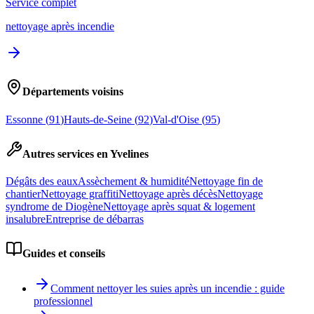
Service complet
nettoyage après incendie
Départements voisins
Essonne
(
91
)
Hauts-de-Seine
(
92
)
Val-d'Oise
(
95
)
Autres services en
Yvelines
Dégâts des eaux
Assèchement & humidité
Nettoyage fin de
chantier
Nettoyage graffiti
Nettoyage après décès
Nettoyage
syndrome de Diogène
Nettoyage après squat & logement
insalubre
Entreprise de débarras
Guides et conseils
Comment nettoyer les suies après un incendie : guide
professionnel