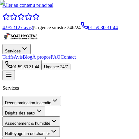
Aller au contenu principal
4.9
/5 (
127
avis)
|
Urgence sinistre 24h/24
01 59 30 31 44
Services
Tarifs
Avis
Blog
À propos
FAQ
Contact
01 59 30 31 44
Urgence 24/7
Services
Décontamination incendie
Dégâts des eaux
Assèchement & humidité
Nettoyage fin de chantier