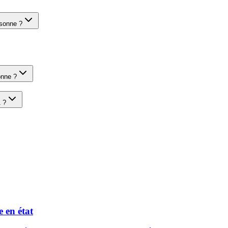
ssonne ?
onne ?
 ?
 en état