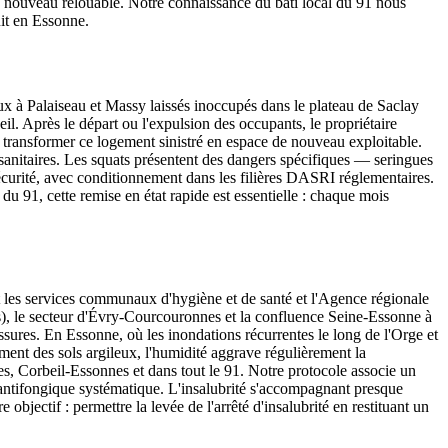
de nouveau relouable. Notre connaissance du bâti local du 91 nous
uit en Essonne.
aux à Palaiseau et Massy laissés inoccupés dans le plateau de Saclay
l. Après le départ ou l'expulsion des occupants, le propriétaire
ransformer ce logement sinistré en espace de nouveau exploitable.
 sanitaires. Les squats présentent des dangers spécifiques — seringues
écurité, avec conditionnement dans les filières DASRI réglementaires.
du 91, cette remise en état rapide est essentielle : chaque mois
nt les services communaux d'hygiène et de santé et l'Agence régionale
is), le secteur d'Évry-Courcouronnes et la confluence Seine-Essonne à
issures. En Essonne, où les inondations récurrentes le long de l'Orge et
ement des sols argileux, l'humidité aggrave régulièrement la
s, Corbeil-Essonnes et dans tout le 91. Notre protocole associe un
nt antifongique systématique. L'insalubrité s'accompagnant presque
 objectif : permettre la levée de l'arrêté d'insalubrité en restituant un