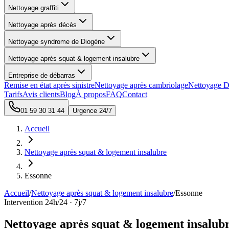
Nettoyage graffiti
Nettoyage après décès
Nettoyage syndrome de Diogène
Nettoyage après squat & logement insalubre
Entreprise de débarras
Remise en état après sinistre
Nettoyage après cambriolage
Nettoyage D
Tarifs
Avis clients
Blog
À propos
FAQ
Contact
01 59 30 31 44
Urgence 24/7
Accueil
Nettoyage après squat & logement insalubre
Essonne
Accueil
/
Nettoyage après squat & logement insalubre
/
Essonne
Intervention 24h/24 · 7j/7
Nettoyage après squat & logement insalubr