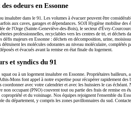
t des odeurs en Essonne
u insalubre dans le 91. Les volumes à évacuer peuvent être considérables
 parfois aux caves, garages et dépendances. SOJI Hygiène mobilise des
vallée de l'Orge (Sainte-Geneviève-des-Bois), le secteur d'Évry-Courco
hèteries professionnelles, recyclables vers les centres de tri, et déchets
 des défis majeurs en Essonne : déchets en décomposition, urine, moisis
 détruisent les molécules odorantes au niveau moléculaire, complétés 
éposés et évacués avant la remise en état finale du logement.
rs et syndics du 91
quat ou à un logement insalubre en Essonne. Propriétaires bailleurs, ag
Athis-Mons font appel à notre expertise pour récupérer rapidement des bi
 coordonner avec votre calendrier et avec les huissiers le cas échéant. N
e non occupant (PNO) couvrent tout ou partie des frais de remise en état
e la copropriété et du voisinage. Nos équipes rejoignent l'ensemble du
ble du département, y compris les zones pavillonnaires du sud. Contac