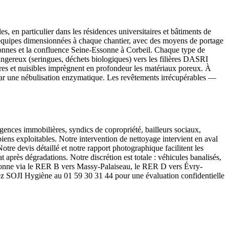
, en particulier dans les résidences universitaires et bâtiments de
 équipes dimensionnées à chaque chantier, avec des moyens de portage
uronnes et la confluence Seine-Essonne à Corbeil. Chaque type de
 dangereux (seringues, déchets biologiques) vers les filières DASRI
sures et nuisibles imprègnent en profondeur les matériaux poreux. À
par une nébulisation enzymatique. Les revêtements irrécupérables —
ences immobilières, syndics de copropriété, bailleurs sociaux,
ens exploitables. Notre intervention de nettoyage intervient en aval
otre devis détaillé et notre rapport photographique facilitent les
 après dégradations. Notre discrétion est totale : véhicules banalisés,
 Essonne via le RER B vers Massy-Palaiseau, le RER D vers Évry-
tez SOJI Hygiène au 01 59 30 31 44 pour une évaluation confidentielle