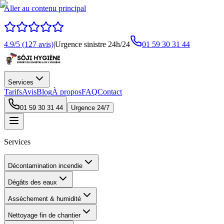
Aller au contenu principal
4.9
/5 (
127
avis)
|
Urgence sinistre 24h/24
01 59 30 31 44
Services
Tarifs
Avis
Blog
À propos
FAQ
Contact
01 59 30 31 44
Urgence 24/7
Services
Décontamination incendie
Dégâts des eaux
Assèchement & humidité
Nettoyage fin de chantier