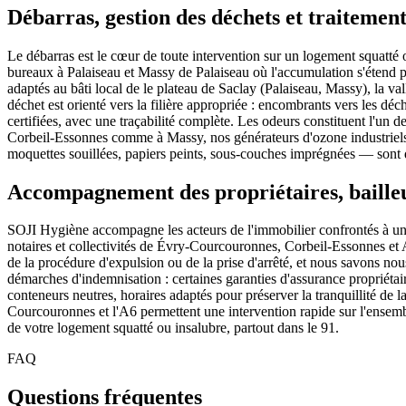
Débarras, gestion des déchets et traitemen
Le débarras est le cœur de toute intervention sur un logement squatté o
bureaux à Palaiseau et Massy de Palaiseau où l'accumulation s'étend
adaptés au bâti local de le plateau de Saclay (Palaiseau, Massy), la 
déchet est orienté vers la filière appropriée : encombrants vers les déc
certifiées, avec une traçabilité complète. Les odeurs constituent l'un
Corbeil-Essonnes comme à Massy, nos générateurs d'ozone industriels
moquettes souillées, papiers peints, sous-couches imprégnées — sont d
Accompagnement des propriétaires, bailleu
SOJI Hygiène accompagne les acteurs de l'immobilier confrontés à un s
notaires et collectivités de Évry-Courcouronnes, Corbeil-Essonnes et 
de la procédure d'expulsion ou de la prise d'arrêté, et nous savons nous
démarches d'indemnisation : certaines garanties d'assurance propriétair
conteneurs neutres, horaires adaptés pour préserver la tranquillité d
Courcouronnes et l'A6 permettent une intervention rapide sur l'ensem
de votre logement squatté ou insalubre, partout dans le 91.
FAQ
Questions fréquentes