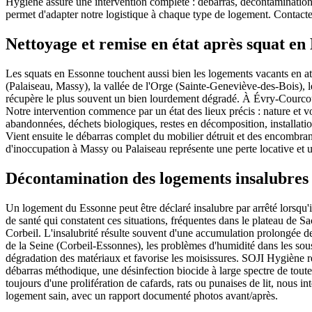
Hygiène assure une intervention complète : débarras, décontamination 
permet d'adapter notre logistique à chaque type de logement. Contacte
Nettoyage et remise en état après squat en
Les squats en Essonne touchent aussi bien les logements vacants en att
(Palaiseau, Massy), la vallée de l'Orge (Sainte-Geneviève-des-Bois), 
récupère le plus souvent un bien lourdement dégradé. À Évry-Courcou
Notre intervention commence par un état des lieux précis : nature et v
abandonnées, déchets biologiques, restes en décomposition, installati
Vient ensuite le débarras complet du mobilier détruit et des encombrants
d'inoccupation à Massy ou Palaiseau représente une perte locative et 
Décontamination des logements insalubres 
Un logement du Essonne peut être déclaré insalubre par arrêté lorsqu'
de santé qui constatent ces situations, fréquentes dans le plateau de 
Corbeil. L'insalubrité résulte souvent d'une accumulation prolongée de 
de la Seine (Corbeil-Essonnes), les problèmes d'humidité dans les sous-
dégradation des matériaux et favorise les moisissures. SOJI Hygiène r
débarras méthodique, une désinfection biocide à large spectre de toutes
toujours d'une prolifération de cafards, rats ou punaises de lit, nous int
logement sain, avec un rapport documenté photos avant/après.