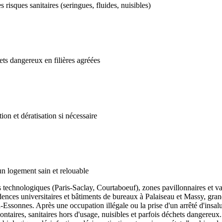
s risques sanitaires (seringues, fluides, nuisibles)
ts dangereux en filières agréées
ion et dératisation si nécessaire
'un logement sain et relouable
echnologiques (Paris-Saclay, Courtaboeuf), zones pavillonnaires et vall
 résidences universitaires et bâtiments de bureaux à Palaiseau et Massy,
ssonnes. Après une occupation illégale ou la prise d'un arrêté d'insalub
ontaires, sanitaires hors d'usage, nuisibles et parfois déchets danger