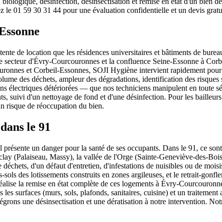
biologique, désinfection, désinsectisation et remise en état d'un bien 
z le 01 59 30 31 44 pour une évaluation confidentielle et un devis grat
 Essonne
ente de location que les résidences universitaires et bâtiments de bure
le secteur d'Évry-Courcouronnes et la confluence Seine-Essonne à Corbei
ronnes et Corbeil-Essonnes, SOJI Hygiène intervient rapidement pour t
olume des déchets, ampleur des dégradations, identification des risques
ons électriques détériorées — que nos techniciens manipulent en toute s
, suivi d'un nettoyage de fond et d'une désinfection. Pour les bailleurs 
un risque de réoccupation du bien.
dans le 91
il présente un danger pour la santé de ses occupants. Dans le 91, ce so
Saclay (Palaiseau, Massy), la vallée de l'Orge (Sainte-Geneviève-des-Bo
déchets, d'un défaut d'entretien, d'infestations de nuisibles ou de mois
sols des lotissements construits en zones argileuses, et le retrait-gonfl
éalise la remise en état complète de ces logements à Évry-Courcouronne
 les surfaces (murs, sols, plafonds, sanitaires, cuisine) et un traiteme
égrons une désinsectisation et une dératisation à notre intervention. Notre