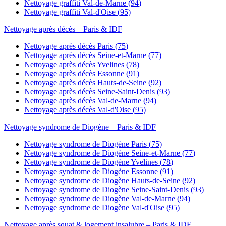
Nettoyage graffiti
Val-de-Marne
(
94
)
Nettoyage graffiti
Val-d'Oise
(
95
)
Nettoyage après décès
– Paris & IDF
Nettoyage après décès
Paris
(
75
)
Nettoyage après décès
Seine-et-Marne
(
77
)
Nettoyage après décès
Yvelines
(
78
)
Nettoyage après décès
Essonne
(
91
)
Nettoyage après décès
Hauts-de-Seine
(
92
)
Nettoyage après décès
Seine-Saint-Denis
(
93
)
Nettoyage après décès
Val-de-Marne
(
94
)
Nettoyage après décès
Val-d'Oise
(
95
)
Nettoyage syndrome de Diogène
– Paris & IDF
Nettoyage syndrome de Diogène
Paris
(
75
)
Nettoyage syndrome de Diogène
Seine-et-Marne
(
77
)
Nettoyage syndrome de Diogène
Yvelines
(
78
)
Nettoyage syndrome de Diogène
Essonne
(
91
)
Nettoyage syndrome de Diogène
Hauts-de-Seine
(
92
)
Nettoyage syndrome de Diogène
Seine-Saint-Denis
(
93
)
Nettoyage syndrome de Diogène
Val-de-Marne
(
94
)
Nettoyage syndrome de Diogène
Val-d'Oise
(
95
)
Nettoyage après squat & logement insalubre
– Paris & IDF