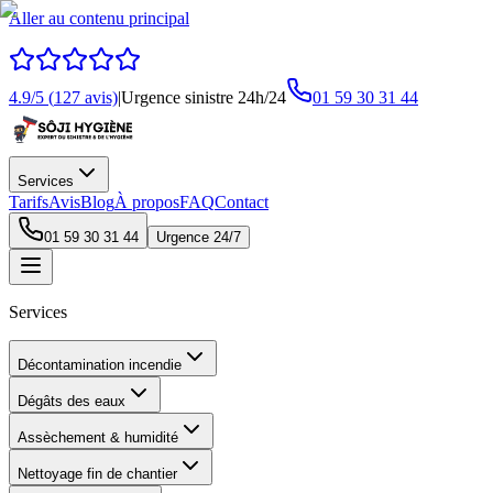
Aller au contenu principal
4.9
/5 (
127
avis)
|
Urgence sinistre 24h/24
01 59 30 31 44
Services
Tarifs
Avis
Blog
À propos
FAQ
Contact
01 59 30 31 44
Urgence 24/7
Services
Décontamination incendie
Dégâts des eaux
Assèchement & humidité
Nettoyage fin de chantier