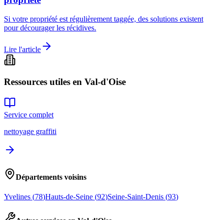
Si votre propriété est régulièrement taggée, des solutions existent
pour décourager les récidives.
Lire l'article
Ressources utiles en
Val-d'Oise
Service complet
nettoyage graffiti
Départements voisins
Yvelines
(
78
)
Hauts-de-Seine
(
92
)
Seine-Saint-Denis
(
93
)