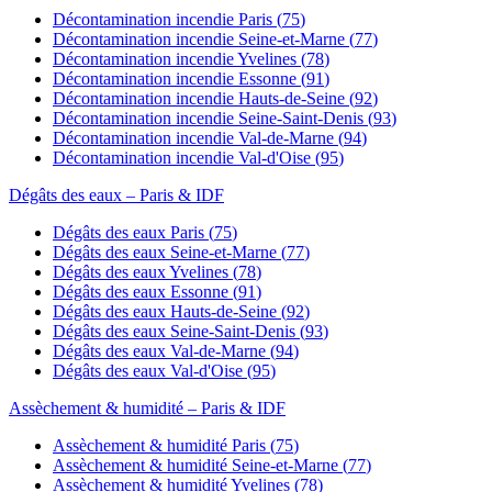
Décontamination incendie
Paris
(
75
)
Décontamination incendie
Seine-et-Marne
(
77
)
Décontamination incendie
Yvelines
(
78
)
Décontamination incendie
Essonne
(
91
)
Décontamination incendie
Hauts-de-Seine
(
92
)
Décontamination incendie
Seine-Saint-Denis
(
93
)
Décontamination incendie
Val-de-Marne
(
94
)
Décontamination incendie
Val-d'Oise
(
95
)
Dégâts des eaux
– Paris & IDF
Dégâts des eaux
Paris
(
75
)
Dégâts des eaux
Seine-et-Marne
(
77
)
Dégâts des eaux
Yvelines
(
78
)
Dégâts des eaux
Essonne
(
91
)
Dégâts des eaux
Hauts-de-Seine
(
92
)
Dégâts des eaux
Seine-Saint-Denis
(
93
)
Dégâts des eaux
Val-de-Marne
(
94
)
Dégâts des eaux
Val-d'Oise
(
95
)
Assèchement & humidité
– Paris & IDF
Assèchement & humidité
Paris
(
75
)
Assèchement & humidité
Seine-et-Marne
(
77
)
Assèchement & humidité
Yvelines
(
78
)