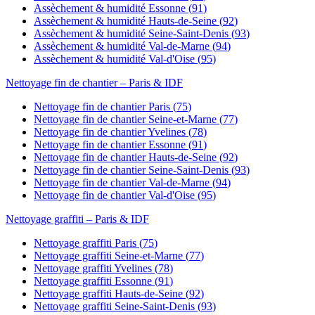
Assèchement & humidité
Essonne
(
91
)
Assèchement & humidité
Hauts-de-Seine
(
92
)
Assèchement & humidité
Seine-Saint-Denis
(
93
)
Assèchement & humidité
Val-de-Marne
(
94
)
Assèchement & humidité
Val-d'Oise
(
95
)
Nettoyage fin de chantier
– Paris & IDF
Nettoyage fin de chantier
Paris
(
75
)
Nettoyage fin de chantier
Seine-et-Marne
(
77
)
Nettoyage fin de chantier
Yvelines
(
78
)
Nettoyage fin de chantier
Essonne
(
91
)
Nettoyage fin de chantier
Hauts-de-Seine
(
92
)
Nettoyage fin de chantier
Seine-Saint-Denis
(
93
)
Nettoyage fin de chantier
Val-de-Marne
(
94
)
Nettoyage fin de chantier
Val-d'Oise
(
95
)
Nettoyage graffiti
– Paris & IDF
Nettoyage graffiti
Paris
(
75
)
Nettoyage graffiti
Seine-et-Marne
(
77
)
Nettoyage graffiti
Yvelines
(
78
)
Nettoyage graffiti
Essonne
(
91
)
Nettoyage graffiti
Hauts-de-Seine
(
92
)
Nettoyage graffiti
Seine-Saint-Denis
(
93
)