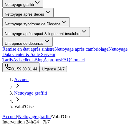
Nettoyage graffiti
Nettoyage après décès
Nettoyage syndrome de Diogène
Nettoyage après squat & logement insalubre
Entreprise de débarras
Remise en état après sinistre
Nettoyage après cambriolage
Nettoyage
Data Center & Salle Serveur
Tarifs
Avis clients
Blog
À propos
FAQ
Contact
01 59 30 31 44
Urgence 24/7
Accueil
Nettoyage graffiti
Val-d'Oise
Accueil
/
Nettoyage graffiti
/
Val-d'Oise
Intervention 24h/24 · 7j/7