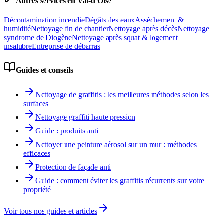
Autres services en
Val-d'Oise
Décontamination incendie
Dégâts des eaux
Assèchement &
humidité
Nettoyage fin de chantier
Nettoyage après décès
Nettoyage
syndrome de Diogène
Nettoyage après squat & logement
insalubre
Entreprise de débarras
Guides et conseils
Nettoyage de graffitis : les meilleures méthodes selon les
surfaces
Nettoyage graffiti haute pression
Guide : produits anti
Nettoyer une peinture aérosol sur un mur : méthodes
efficaces
Protection de façade anti
Guide : comment éviter les graffitis récurrents sur votre
propriété
Voir tous nos guides et articles