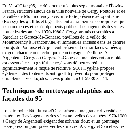
En Val-d'Oise (95), le département le plus septentrional de l'Île-de-
France, structuré autour de la ville nouvelle de Cergy-Pontoise et de
la vallée de Montmorency, avec une forte présence aéroportuaire
(Roissy), les graffitis et tags affectent aussi bien les copropriétés que
les commerces et les équipements publics. Les logements des villes
nouvelles des années 1970-1980 à Cergy, grands ensembles à
Sarcelles et Garges-lès-Gonesse, pavillons de la vallée de
Montmorency à Franconville, et immeubles anciens dans les centres-
bourgs de Pontoise et Argenteuil présentent des surfaces variées qui
exigent chacune une technique de nettoyage spécifique. À
Argenteuil, Cergy ou Garges-lès-Gonesse, une intervention rapide
est essentielle : un graffiti nettoyé sous 48 heures réduit
significativement le risque de récidive. SOJI Hygiène propose
également des traitements anti-graffiti préventifs pour protéger
durablement vos façades. Devis gratuit au 01 59 30 31 44.
Techniques de nettoyage adaptées aux
façades du 95
Le patrimoine bâti du Val-d'Oise présente une grande diversité de
matériaux. Les logements des villes nouvelles des années 1970-1980
à Cergy de Argenteuil exigent des solvants doux et un gommage
basse pression pour préserver les surfaces. À Cergy et Sarcelles, les