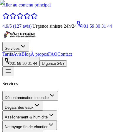
Aller au contenu principal
4.9
/5 (
127
avis)
|
Urgence sinistre 24h/24
01 59 30 31 44
Services
Tarifs
Avis
Blog
À propos
FAQ
Contact
01 59 30 31 44
Urgence 24/7
Services
Décontamination incendie
Dégâts des eaux
Assèchement & humidité
Nettoyage fin de chantier