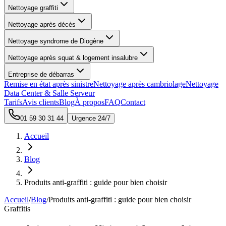
Nettoyage graffiti
Nettoyage après décès
Nettoyage syndrome de Diogène
Nettoyage après squat & logement insalubre
Entreprise de débarras
Remise en état après sinistre
Nettoyage après cambriolage
Nettoyage
Data Center & Salle Serveur
Tarifs
Avis clients
Blog
À propos
FAQ
Contact
01 59 30 31 44
Urgence 24/7
Accueil
Blog
Produits anti-graffiti : guide pour bien choisir
Accueil
/
Blog
/
Produits anti-graffiti : guide pour bien choisir
Graffitis