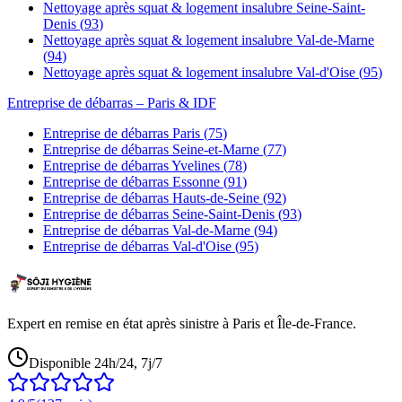
Nettoyage après squat & logement insalubre
Seine-Saint-
Denis
(
93
)
Nettoyage après squat & logement insalubre
Val-de-Marne
(
94
)
Nettoyage après squat & logement insalubre
Val-d'Oise
(
95
)
Entreprise de débarras
– Paris & IDF
Entreprise de débarras
Paris
(
75
)
Entreprise de débarras
Seine-et-Marne
(
77
)
Entreprise de débarras
Yvelines
(
78
)
Entreprise de débarras
Essonne
(
91
)
Entreprise de débarras
Hauts-de-Seine
(
92
)
Entreprise de débarras
Seine-Saint-Denis
(
93
)
Entreprise de débarras
Val-de-Marne
(
94
)
Entreprise de débarras
Val-d'Oise
(
95
)
Expert en remise en état après sinistre à Paris et Île-de-France.
Disponible 24h/24, 7j/7