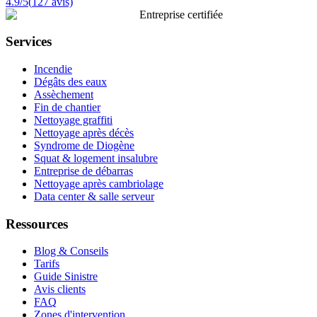
4.9
/5
(
127
avis)
Entreprise certifiée
Services
Incendie
Dégâts des eaux
Assèchement
Fin de chantier
Nettoyage graffiti
Nettoyage après décès
Syndrome de Diogène
Squat & logement insalubre
Entreprise de débarras
Nettoyage après cambriolage
Data center & salle serveur
Ressources
Blog & Conseils
Tarifs
Guide Sinistre
Avis clients
FAQ
Zones d'intervention