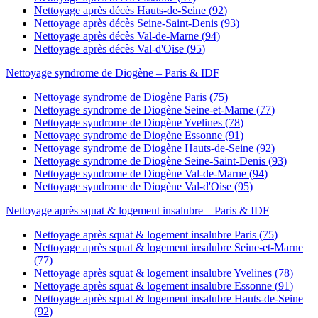
Nettoyage après décès
Hauts-de-Seine
(
92
)
Nettoyage après décès
Seine-Saint-Denis
(
93
)
Nettoyage après décès
Val-de-Marne
(
94
)
Nettoyage après décès
Val-d'Oise
(
95
)
Nettoyage syndrome de Diogène
– Paris & IDF
Nettoyage syndrome de Diogène
Paris
(
75
)
Nettoyage syndrome de Diogène
Seine-et-Marne
(
77
)
Nettoyage syndrome de Diogène
Yvelines
(
78
)
Nettoyage syndrome de Diogène
Essonne
(
91
)
Nettoyage syndrome de Diogène
Hauts-de-Seine
(
92
)
Nettoyage syndrome de Diogène
Seine-Saint-Denis
(
93
)
Nettoyage syndrome de Diogène
Val-de-Marne
(
94
)
Nettoyage syndrome de Diogène
Val-d'Oise
(
95
)
Nettoyage après squat & logement insalubre
– Paris & IDF
Nettoyage après squat & logement insalubre
Paris
(
75
)
Nettoyage après squat & logement insalubre
Seine-et-Marne
(
77
)
Nettoyage après squat & logement insalubre
Yvelines
(
78
)
Nettoyage après squat & logement insalubre
Essonne
(
91
)
Nettoyage après squat & logement insalubre
Hauts-de-Seine
(
92
)