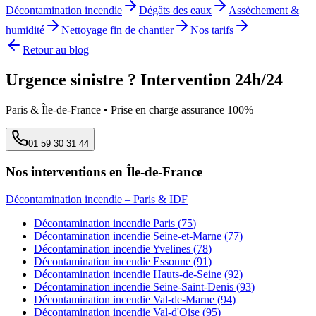
Décontamination incendie
Dégâts des eaux
Assèchement &
humidité
Nettoyage fin de chantier
Nos tarifs
Retour au blog
Urgence sinistre ? Intervention 24h/24
Paris & Île-de-France • Prise en charge assurance 100%
01 59 30 31 44
Nos interventions en Île-de-France
Décontamination incendie
– Paris & IDF
Décontamination incendie
Paris
(
75
)
Décontamination incendie
Seine-et-Marne
(
77
)
Décontamination incendie
Yvelines
(
78
)
Décontamination incendie
Essonne
(
91
)
Décontamination incendie
Hauts-de-Seine
(
92
)
Décontamination incendie
Seine-Saint-Denis
(
93
)
Décontamination incendie
Val-de-Marne
(
94
)
Décontamination incendie
Val-d'Oise
(
95
)