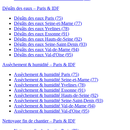
Dégâts des eaux
– Paris & IDF
Dégâts des eaux
Paris
(
75
)
Dégâts des eaux
Seine-et-Marne
(
77
)
Dégâts des eaux
Yvelines
(
78
)
Dégâts des eaux
Essonne
(
91
)
Dégâts des eaux
Hauts-de-Seine
(
92
)
Dégâts des eaux
Seine-Saint-Denis
(
93
)
Dégâts des eaux
Val-de-Marne
(
94
)
Dégâts des eaux
Val-d'Oise
(
95
)
Assèchement & humidité
– Paris & IDF
Assèchement & humidité
Paris
(
75
)
Assèchement & humidité
Seine-et-Marne
(
77
)
Assèchement & humidité
Yvelines
(
78
)
Assèchement & humidité
Essonne
(
91
)
Assèchement & humidité
Hauts-de-Seine
(
92
)
Assèchement & humidité
Seine-Saint-Denis
(
93
)
Assèchement & humidité
Val-de-Marne
(
94
)
Assèchement & humidité
Val-d'Oise
(
95
)
Nettoyage fin de chantier
– Paris & IDF