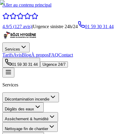
Aller au contenu principal
4.9
/5 (
127
avis)
|
Urgence sinistre 24h/24
01 59 30 31 44
Services
Tarifs
Avis
Blog
À propos
FAQ
Contact
01 59 30 31 44
Urgence 24/7
Services
Décontamination incendie
Dégâts des eaux
Assèchement & humidité
Nettoyage fin de chantier