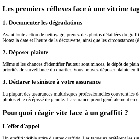
Les premiers réflexes face à une vitrine ta
1. Documenter les dégradations
Avant toute action de nettoyage, prenez des photos détaillées du graffit
Notez la date et l'heure de la découverte, ainsi que les circonstances (ét
2. Déposer plainte
Même si les chances d'identifier l'auteur sont minces, le dépôt de plai
priorités de surveillance du quartier. Vous pouvez déposer plainte en l
3. Déclarer le sinistre à votre assurance
La plupart des assurances multirisques professionnelles couvrent les dé
photos et le récépissé de plainte. L'assurance prend généralement en c
Pourquoi réagir vite face à un graffiti ?
L'effet d'appel
Un graffiti visible attire d'autres graffitis. Les tagueurs préfèrent les