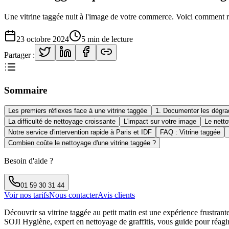
Une vitrine taggée nuit à l'image de votre commerce. Voici comment r
23 octobre 2024
5 min
de lecture
Partager :
Sommaire
Les premiers réflexes face à une vitrine taggée
1. Documenter les dégra
La difficulté de nettoyage croissante
L'impact sur votre image
Le netto
Notre service d'intervention rapide à Paris et IDF
FAQ : Vitrine taggée
Combien coûte le nettoyage d'une vitrine taggée ?
Besoin d'aide ?
01 59 30 31 44
Voir nos tarifs
Nous contacter
Avis clients
Découvrir sa vitrine taggée au petit matin est une expérience frustrante
SOJI Hygiène, expert en nettoyage de graffitis, vous guide pour réagi