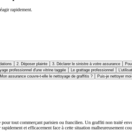
éagir rapidement.
dations
2. Déposer plainte
3. Déclarer le sinistre à votre assurance
Pour
yage professionnel d'une vitrine taggée
Le grattage professionnel
L'utilis
Mon assurance couvre-t-elle le nettoyage de graffitis ?
Puis-je nettoyer mo
 pour tout commerçant parisien ou francilien. Un graffiti non traité envoi
r rapidement et efficacement face à cette situation malheureusement cou