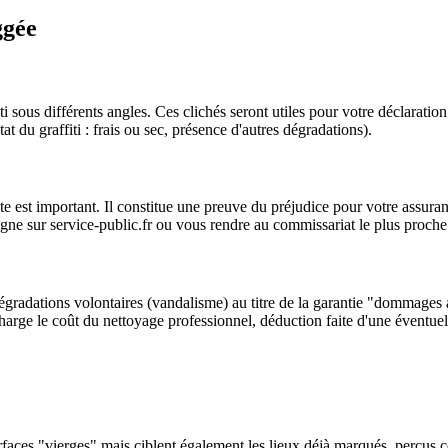
ggée
i sous différents angles. Ces clichés seront utiles pour votre déclaratio
at du graffiti : frais ou sec, présence d'autres dégradations).
nte est important. Il constitue une preuve du préjudice pour votre assura
igne sur service-public.fr ou vous rendre au commissariat le plus proche
gradations volontaires (vandalisme) au titre de la garantie "dommages au
harge le coût du nettoyage professionnel, déduction faite d'une éventuel
 surfaces "vierges" mais ciblent également les lieux déjà marqués, perçus 