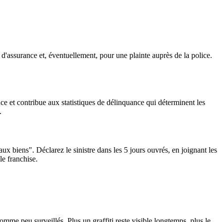
n d'assurance et, éventuellement, pour une plainte auprès de la police.
nce et contribue aux statistiques de délinquance qui déterminent les
.
x biens". Déclarez le sinistre dans les 5 jours ouvrés, en joignant les
le franchise.
comme peu surveillés. Plus un graffiti reste visible longtemps, plus le