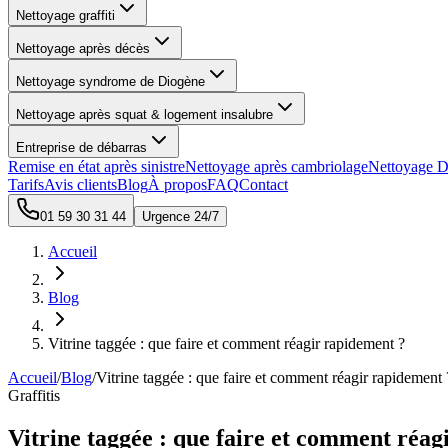
Nettoyage graffiti
Nettoyage après décès
Nettoyage syndrome de Diogène
Nettoyage après squat & logement insalubre
Entreprise de débarras
Remise en état après sinistre
Nettoyage après cambriolage
Nettoyage D
Tarifs
Avis clients
Blog
À propos
FAQ
Contact
01 59 30 31 44
Urgence 24/7
Accueil
Blog
Vitrine taggée : que faire et comment réagir rapidement ?
Accueil
/
Blog
/
Vitrine taggée : que faire et comment réagir rapidement 
Graffitis
Vitrine taggée : que faire et comment réag