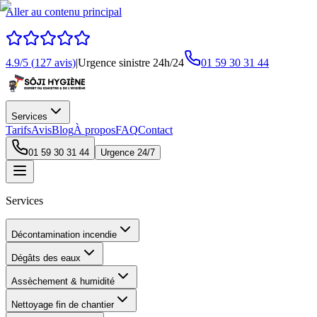
Aller au contenu principal
4.9
/5 (
127
avis)
|
Urgence sinistre 24h/24
01 59 30 31 44
Services
Tarifs
Avis
Blog
À propos
FAQ
Contact
01 59 30 31 44
Urgence 24/7
Services
Décontamination incendie
Dégâts des eaux
Assèchement & humidité
Nettoyage fin de chantier