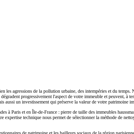
ien les agressions de la pollution urbaine, des intempéries et du temps.
tions dégradent progressivement l'aspect de votre immeuble et peuvent, à
is aussi un investissement qui préserve la valeur de votre patrimoine im
des à Paris et en Île-de-France : pierre de taille des immeubles haussm
e expertise technique nous permet de sélectionner la méthode de nettoy
estionnaires de patrimoine et les bailleurs sociaux de la région parisien