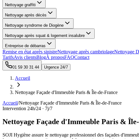
Nettoyage graffiti
Nettoyage après décès
Nettoyage syndrome de Diogène
Nettoyage après squat & logement insalubre
Entreprise de débarras
Remise en état après sinistre
Nettoyage après cambriolage
Nettoyage D
Tarifs
Avis clients
Blog
À propos
FAQ
Contact
01 59 30 31 44
Urgence 24/7
Accueil
Nettoyage Façade d'Immeuble Paris & Île-de-France
Accueil
/
Nettoyage Façade d'Immeuble Paris & Île-de-France
Intervention 24h/24 · 7j/7
Nettoyage Façade d'Immeuble Paris & Île
SOJI Hygiène assure le nettoyage professionnel des façades d'immeubles