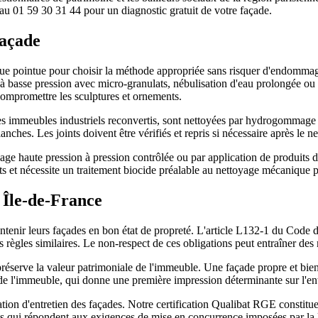
 au 01 59 30 31 44 pour un diagnostic gratuit de votre façade.
façade
ue pointue pour choisir la méthode appropriée sans risquer d'endommage
asse pression avec micro-granulats, nébulisation d'eau prolongée ou n
e compromettre les sculptures et ornements.
s immeubles industriels reconvertis, sont nettoyées par hydrogommage f
nches. Les joints doivent être vérifiés et repris si nécessaire après le n
yage haute pression à pression contrôlée ou par application de produi
ts et nécessite un traitement biocide préalable au nettoyage mécanique p
n Île-de-France
tenir leurs façades en bon état de propreté. L'article L132-1 du Code de
ègles similaires. Le non-respect de ces obligations peut entraîner des 
préserve la valeur patrimoniale de l'immeuble. Une façade propre et bien e
r de l'immeuble, qui donne une première impression déterminante sur l'en
on d'entretien des façades. Notre certification Qualibat RGE constitue
ts qui répondent aux exigences de mise en concurrence imposées par la lo