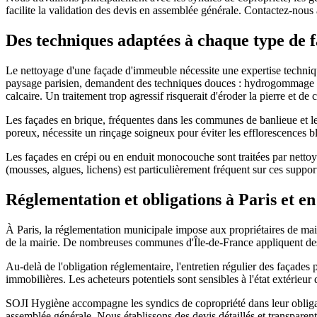
facilite la validation des devis en assemblée générale. Contactez-nous
Des techniques adaptées à chaque type de 
Le nettoyage d'une façade d'immeuble nécessite une expertise techniq
paysage parisien, demandent des techniques douces : hydrogommage à b
calcaire. Un traitement trop agressif risquerait d'éroder la pierre et d
Les façades en brique, fréquentes dans les communes de banlieue et le
poreux, nécessite un rinçage soigneux pour éviter les efflorescences bla
Les façades en crépi ou en enduit monocouche sont traitées par netto
(mousses, algues, lichens) est particulièrement fréquent sur ces suppor
Réglementation et obligations à Paris et e
À Paris, la réglementation municipale impose aux propriétaires de main
de la mairie. De nombreuses communes d'Île-de-France appliquent des r
Au-delà de l'obligation réglementaire, l'entretien régulier des façades 
immobilières. Les acheteurs potentiels sont sensibles à l'état extérieu
SOJI Hygiène accompagne les syndics de copropriété dans leur obligati
assemblée générale. Nous établissons des devis détaillés et transparen