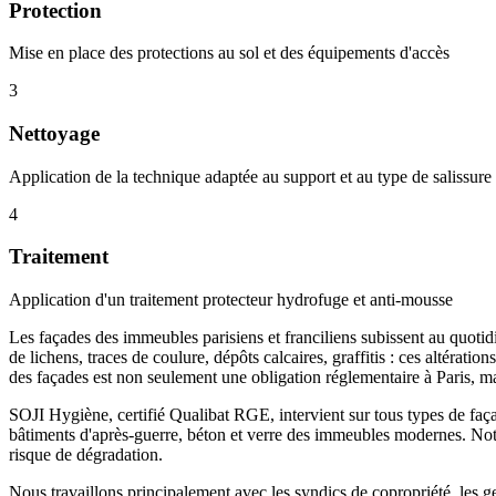
Protection
Mise en place des protections au sol et des équipements d'accès
3
Nettoyage
Application de la technique adaptée au support et au type de salissure
4
Traitement
Application d'un traitement protecteur hydrofuge et anti-mousse
Les façades des immeubles parisiens et franciliens subissent au quotid
de lichens, traces de coulure, dépôts calcaires, graffitis : ces altéra
des façades est non seulement une obligation réglementaire à Paris, ma
SOJI Hygiène, certifié Qualibat RGE, intervient sur tous types de faça
bâtiments d'après-guerre, béton et verre des immeubles modernes. Notr
risque de dégradation.
Nous travaillons principalement avec les syndics de copropriété, les g