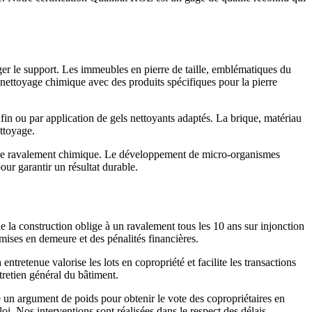
r le support. Les immeubles en pierre de taille, emblématiques du
ettoyage chimique avec des produits spécifiques pour la pierre
in ou par application de gels nettoyants adaptés. La brique, matériau
ettoyage.
ts de ravalement chimique. Le développement de micro-organismes
our garantir un résultat durable.
 la construction oblige à un ravalement tous les 10 ans sur injonction
mises en demeure et des pénalités financières.
ntretenue valorise les lots en copropriété et facilite les transactions
tretien général du bâtiment.
 un argument de poids pour obtenir le vote des copropriétaires en
i. Nos interventions sont réalisées dans le respect des délais