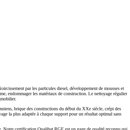
 Noircissement par les particules diesel, développement de mousses et
 terme, endommager les matériaux de construction. Le nettoyage régulier
mobilier.
anniens, brique des constructions du début du XXe siècle, crépi des
age la plus adaptée à chaque support pour un résultat optimal sans
ne. Notre certification Qualibat RGE est un gage de qualité reconnu qui