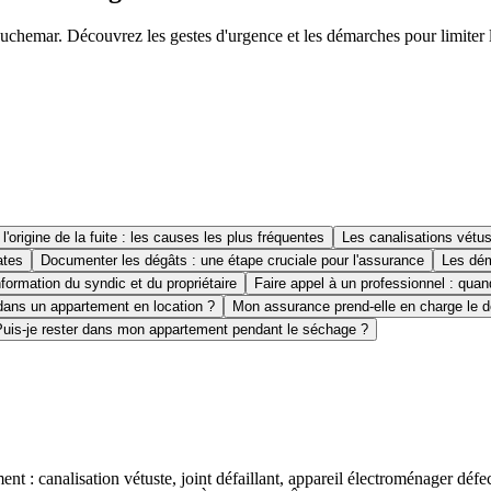
chemar. Découvrez les gestes d'urgence et les démarches pour limiter l
r l'origine de la fuite : les causes les plus fréquentes
Les canalisations vétu
ates
Documenter les dégâts : une étape cruciale pour l'assurance
Les dém
nformation du syndic et du propriétaire
Faire appel à un professionnel : quan
 dans un appartement en location ?
Mon assurance prend-elle en charge le 
Puis-je rester dans mon appartement pendant le séchage ?
nt : canalisation vétuste, joint défaillant, appareil électroménager déf