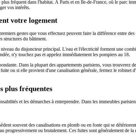
le plus fréquent dans l'habitat. À Paris et en Île-de-France, où le parc i
er vos intérêts.
vent votre logement
emiers gestes que vous effectuez peuvent faire la différence entre des 
es structures du bâtiment.
iveau du disjoncteur principal. L'eau et l'électricité forment une com
inondée, n'y touchez pas et appelez immédiatement les pompiers au 18.
spondante. Dans la plupart des appartements parisiens, vous trouverez des 
la fuite ou si elle provient d'une canalisation générale, fermez le robinet 
les plus fréquentes
ponsabilités et les démarches à entreprendre. Dans les immeubles parisi
dent souvent des canalisations en plomb ou en fonte qui se détériorent
au progressivement ou brutalement. Ces fuites sont généralement de la re