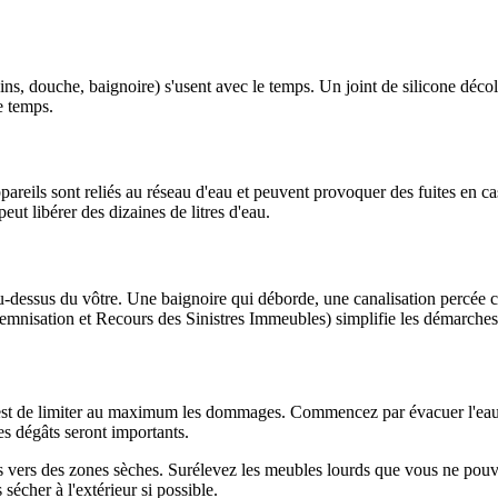
ins, douche, baignoire) s'usent avec le temps. Un joint de silicone décollé
e temps.
 appareils sont reliés au réseau d'eau et peuvent provoquer des fuites en
ut libérer des dizaines de litres d'eau.
au-dessus du vôtre. Une baignoire qui déborde, une canalisation percée 
emnisation et Recours des Sinistres Immeubles) simplifie les démarches 
if est de limiter au maximum les dommages. Commencez par évacuer l'eau st
les dégâts seront importants.
s vers des zones sèches. Surélevez les meubles lourds que vous ne pouve
 sécher à l'extérieur si possible.