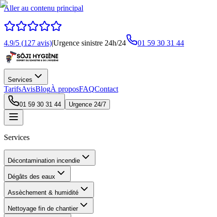
Aller au contenu principal
4.9
/5 (
127
avis)
|
Urgence sinistre 24h/24
01 59 30 31 44
Services
Tarifs
Avis
Blog
À propos
FAQ
Contact
01 59 30 31 44
Urgence 24/7
Services
Décontamination incendie
Dégâts des eaux
Assèchement & humidité
Nettoyage fin de chantier