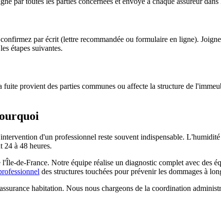
e signé par toutes les parties concernées et envoyé à chaque assureur dans 
 confirmez par écrit (lettre recommandée ou formulaire en ligne). Joigne
les étapes suivantes.
la fuite provient des parties communes ou affecte la structure de l'imme
pourquoi
'intervention d'un professionnel reste souvent indispensable. L'humidité pe
 24 à 48 heures.
ute l'Île-de-France. Notre équipe réalise un diagnostic complet avec de
rofessionnel
des structures touchées pour prévenir les dommages à lon
assurance habitation. Nous nous chargeons de la coordination administr