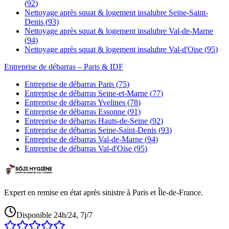
(
92
)
Nettoyage après squat & logement insalubre
Seine-Saint-
Denis
(
93
)
Nettoyage après squat & logement insalubre
Val-de-Marne
(
94
)
Nettoyage après squat & logement insalubre
Val-d'Oise
(
95
)
Entreprise de débarras
– Paris & IDF
Entreprise de débarras
Paris
(
75
)
Entreprise de débarras
Seine-et-Marne
(
77
)
Entreprise de débarras
Yvelines
(
78
)
Entreprise de débarras
Essonne
(
91
)
Entreprise de débarras
Hauts-de-Seine
(
92
)
Entreprise de débarras
Seine-Saint-Denis
(
93
)
Entreprise de débarras
Val-de-Marne
(
94
)
Entreprise de débarras
Val-d'Oise
(
95
)
Expert en remise en état après sinistre à Paris et Île-de-France.
Disponible 24h/24, 7j/7