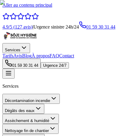
Aller au contenu principal
4.9
/5 (
127
avis)
|
Urgence sinistre 24h/24
01 59 30 31 44
Services
Tarifs
Avis
Blog
À propos
FAQ
Contact
01 59 30 31 44
Urgence 24/7
Services
Décontamination incendie
Dégâts des eaux
Assèchement & humidité
Nettoyage fin de chantier