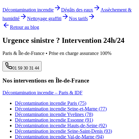
Décontamination incendie
Dégâts des eaux
Assèchement &
humidité
Nettoyage graffiti
Nos tarifs
Retour au blog
Urgence sinistre ? Intervention 24h/24
Paris & Île-de-France • Prise en charge assurance 100%
01 59 30 31 44
Nos interventions en Île-de-France
Décontamination incendie
– Paris & IDF
Décontamination incendie
Paris
(
75
)
Décontamination incendie
Seine-et-Marne
(
77
)
Décontamination incendie
Yvelines
(
78
)
Décontamination incendie
Essonne
(
91
)
Décontamination incendie
Hauts-de-Seine
(
92
)
Décontamination incendie
Seine-Saint-Denis
(
93
)
Décontamination incendie
Val-de-Marne
(
94
)