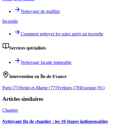
Nettoyage de graffitis
Incendie
Comment nettoyer les suies après un incendie
Services spécialisés
Nettoyage façade immeuble
Intervention en Île-de-France
Paris
(
75
)
Seine-et-Marne
(
77
)
Yvelines
(
78
)
Essonne
(
91
)
Articles similaires
Chantier
Nettoyage fin de chantier : les 10 étapes indispensables