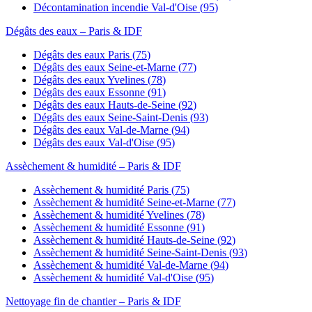
Décontamination incendie
Val-d'Oise
(
95
)
Dégâts des eaux
– Paris & IDF
Dégâts des eaux
Paris
(
75
)
Dégâts des eaux
Seine-et-Marne
(
77
)
Dégâts des eaux
Yvelines
(
78
)
Dégâts des eaux
Essonne
(
91
)
Dégâts des eaux
Hauts-de-Seine
(
92
)
Dégâts des eaux
Seine-Saint-Denis
(
93
)
Dégâts des eaux
Val-de-Marne
(
94
)
Dégâts des eaux
Val-d'Oise
(
95
)
Assèchement & humidité
– Paris & IDF
Assèchement & humidité
Paris
(
75
)
Assèchement & humidité
Seine-et-Marne
(
77
)
Assèchement & humidité
Yvelines
(
78
)
Assèchement & humidité
Essonne
(
91
)
Assèchement & humidité
Hauts-de-Seine
(
92
)
Assèchement & humidité
Seine-Saint-Denis
(
93
)
Assèchement & humidité
Val-de-Marne
(
94
)
Assèchement & humidité
Val-d'Oise
(
95
)
Nettoyage fin de chantier
– Paris & IDF