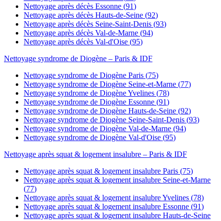
Nettoyage après décès
Essonne
(
91
)
Nettoyage après décès
Hauts-de-Seine
(
92
)
Nettoyage après décès
Seine-Saint-Denis
(
93
)
Nettoyage après décès
Val-de-Marne
(
94
)
Nettoyage après décès
Val-d'Oise
(
95
)
Nettoyage syndrome de Diogène
– Paris & IDF
Nettoyage syndrome de Diogène
Paris
(
75
)
Nettoyage syndrome de Diogène
Seine-et-Marne
(
77
)
Nettoyage syndrome de Diogène
Yvelines
(
78
)
Nettoyage syndrome de Diogène
Essonne
(
91
)
Nettoyage syndrome de Diogène
Hauts-de-Seine
(
92
)
Nettoyage syndrome de Diogène
Seine-Saint-Denis
(
93
)
Nettoyage syndrome de Diogène
Val-de-Marne
(
94
)
Nettoyage syndrome de Diogène
Val-d'Oise
(
95
)
Nettoyage après squat & logement insalubre
– Paris & IDF
Nettoyage après squat & logement insalubre
Paris
(
75
)
Nettoyage après squat & logement insalubre
Seine-et-Marne
(
77
)
Nettoyage après squat & logement insalubre
Yvelines
(
78
)
Nettoyage après squat & logement insalubre
Essonne
(
91
)
Nettoyage après squat & logement insalubre
Hauts-de-Seine