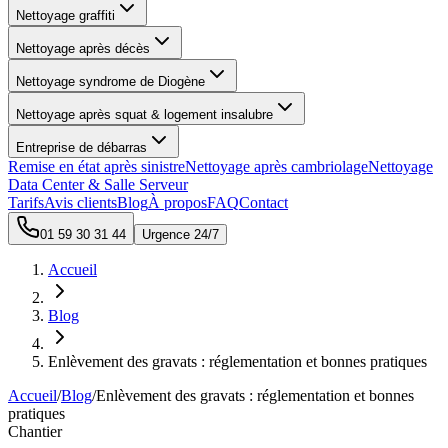
Nettoyage graffiti
Nettoyage après décès
Nettoyage syndrome de Diogène
Nettoyage après squat & logement insalubre
Entreprise de débarras
Remise en état après sinistre
Nettoyage après cambriolage
Nettoyage
Data Center & Salle Serveur
Tarifs
Avis clients
Blog
À propos
FAQ
Contact
01 59 30 31 44
Urgence 24/7
Accueil
Blog
Enlèvement des gravats : réglementation et bonnes pratiques
Accueil
/
Blog
/
Enlèvement des gravats : réglementation et bonnes
pratiques
Chantier